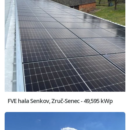
FVE hala Senkov, Zruč-Senec - 49,595 kWp