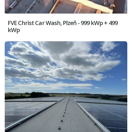
FVE Christ Car Wash, Plzeň - 999 kWp + 499
kWp