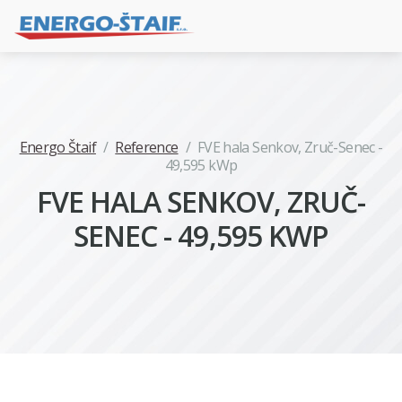
Energo Štaif
/
Reference
/
FVE hala Senkov, Zruč-Senec -
49,595 kWp
FVE HALA SENKOV, ZRUČ-
SENEC - 49,595 KWP