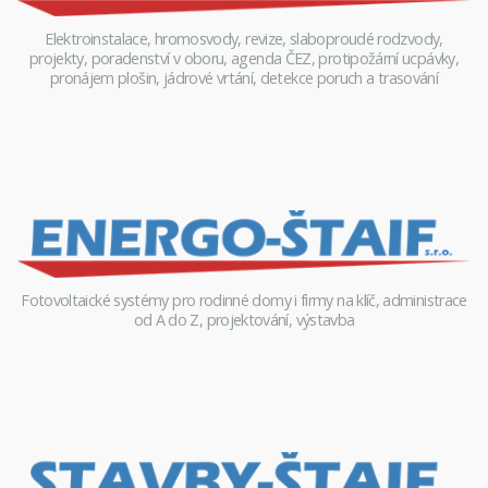
Elektroinstalace, hromosvody, revize, slaboproudé rodzvody,
projekty, poradenství v oboru, agenda ČEZ, protipožární ucpávky,
pronájem plošin, jádrové vrtání, detekce poruch a trasování
Fotovoltaické systémy pro rodinné domy i firmy na klíč, administrace
od A do Z, projektování, výstavba