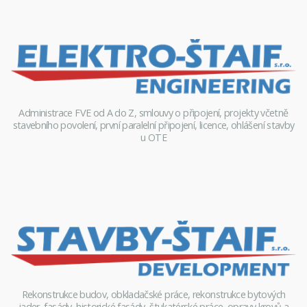
Administrace FVE od A do Z, smlouvy o připojení, projekty včetně
stavebního povolení, první paralelní připojení, licence, ohlášení stavby
u OTE
Rekonstrukce budov, obkladačské práce, rekonstrukce bytových
jader, fasády, historické fasády, štukatérské práce, opravy krovů a