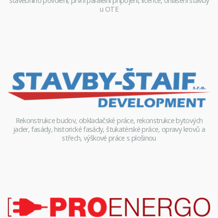
stavebního povolení, první paralelní připojení, licence, ohlášení stavby
u OTE
Rekonstrukce budov, obkladačské práce, rekonstrukce bytových
jader, fasády, historické fasády, štukatérské práce, opravy krovů a
střech, výškové práce s plošinou