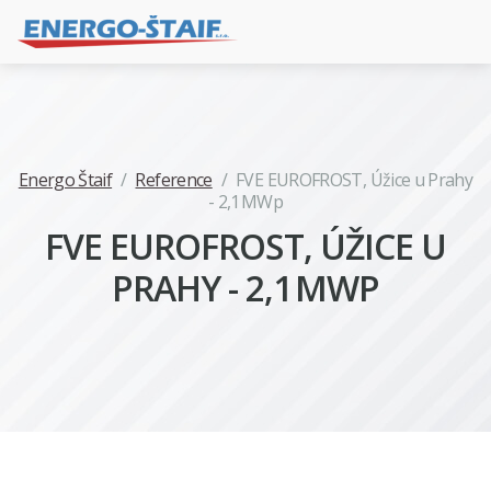
Energo Štaif
/
Reference
/
FVE EUROFROST, Úžice u Prahy
- 2,1 MWp
FVE EUROFROST, ÚŽICE U
PRAHY - 2,1 MWP