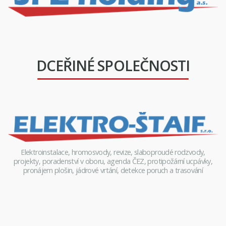
DCEŘINÉ SPOLEČNOSTI
Elektroinstalace, hromosvody, revize, slaboproudé rodzvody,
projekty, poradenství v oboru, agenda ČEZ, protipožární ucpávky,
pronájem plošin, jádrové vrtání, detekce poruch a trasování