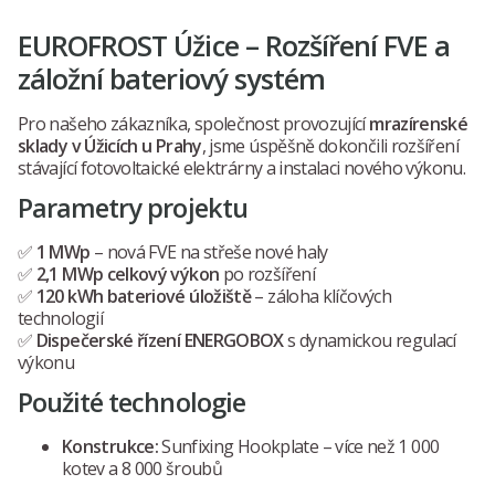
EUROFROST Úžice – Rozšíření FVE a
záložní bateriový systém
Pro našeho zákazníka, společnost provozující
mrazírenské
sklady v Úžicích u Prahy
, jsme úspěšně dokončili rozšíření
stávající fotovoltaické elektrárny a instalaci nového výkonu.
Parametry projektu
✅
1 MWp
– nová FVE na střeše nové haly
✅
2,1 MWp celkový výkon
po rozšíření
✅
120 kWh bateriové úložiště
– záloha klíčových
technologií
✅
Dispečerské řízení ENERGOBOX
s dynamickou regulací
výkonu
Použité technologie
Konstrukce:
Sunfixing Hookplate – více než 1 000
kotev a 8 000 šroubů