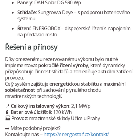
Panely:
DAH Solar DG 590 Wp
Střídače:
Sungrow a Deye – s podporou bateriového
systému
Řízení:
ENERGOBOX – dispečerské řízení s napojením
na předávací místo
Řešení a přínosy
Díky omezenému rezervovanému výkonu bylo nutné
implementovat
pokročilé řízení výroby
, které dynamicky
přizpůsobuje činnost střídačů a zohledňuje aktuální zatížení
provozu.
Celý systém zajišťuje
energetickou stabilitu a maximální
soběstačnost
při zachování plynulého chodu
mrazírenských technologií.
📍
Celkový instalovaný výkon:
2,1 MWp
🔋
Bateriové úložiště:
120 kWh
🏭
Provoz:
mrazírenské sklady Úžice u Prahy
➡️ Máte podobný projekt?
Kontaktujte nás –
https://energostaif.cz/kontakt/