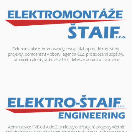
Elektroinstalace, hromosvody, revize, slaboproudé rodzvody,
projekty, poradenství v oboru, agenda ČEZ, protipožární ucpávky,
pronájem plošin, jádrové vrtání, detekce poruch a trasování
Administrace FVE od A do Z, smlouvy o připojení, projekty včetně