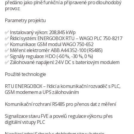
předáno jako plně funkční a připravené pro dlouhodobý
provoz.
Parametry projektu
✅ Instalovaný výkon: 208,845 kWp
✅ Řídicí systém: ENERGOBOX RTU – WAGO PLC 750-8217
✅ Komunikace: GSM modul WAGO 750-652
✅ Měření: elektroměr ABB A44 352-100 (RS485)
✅ Signály regulace: HDO (-60 %, -30 %, 0 %)
✅ Zálohované napájení: 24 V DC s bateriovým modulem
Použité technologie
RTU ENERGOBOX – řídicí a komunikační rozvaděč s PLC,
GSM modemem a UPS zálohováním
Komunikační rozhraní RS485 pro přenos dat z měření
Signalizace stavu FVE a povelů regulace výkonu přes
digitální vstupy PLC