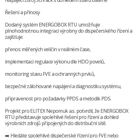
Napájecí zdroj Schrack s dohledem stavu baterie
Řešení a přínosy
Dodaný systém ENERGOBOX RTU umožňuje
plnohodnotnou integraci výrobny do dispečerského řízení a
zajišťuje:
přenos měřených veličin v reálném čase,
implementaci regulace výkonu dle HDO povelů,
monitoring stavu FVE a ochranných prvků,
bezpečné zálohované napájení a diagnostiku systému,
připravenost pro požadavky PPDS a metodik PDS.
Projekt pro ELITEX Nepomuk a.s. potvrdil, že ENERGOBOX
RTU představuje spolehlivé řešení pro řízení a dohled
výrobních zdrojů připojených do distribuční sítě.
➡️ Hledáte spolehlivé dispečerské řízení pro FVE nebo