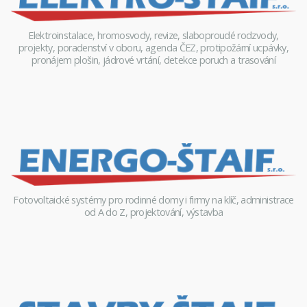
Elektroinstalace, hromosvody, revize, slaboproudé rodzvody,
projekty, poradenství v oboru, agenda ČEZ, protipožární ucpávky,
pronájem plošin, jádrové vrtání, detekce poruch a trasování
Fotovoltaické systémy pro rodinné domy i firmy na klíč, administrace
od A do Z, projektování, výstavba