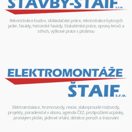
Rekonstrukce budov, obkladačské práce, rekonstrukce bytových
jader, fasády, historické fasády, štukatérské práce, opravy krovů a
střech, výškové práce s plošinou
Elektroinstalace, hromosvody, revize, slaboproudé rodzvody,
projekty, poradenství v oboru, agenda ČEZ, protipožární ucpávky,
pronájem plošin, jádrové vrtání, detekce poruch a trasování