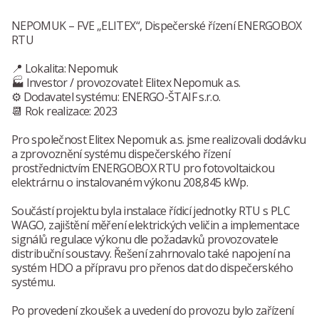
NEPOMUK – FVE „ELITEX“, Dispečerské řízení ENERGOBOX
RTU
📍 Lokalita: Nepomuk
🏭 Investor / provozovatel: Elitex Nepomuk a.s.
⚙️ Dodavatel systému: ENERGO-ŠTAIF s.r.o.
📆 Rok realizace: 2023
Pro společnost Elitex Nepomuk a.s. jsme realizovali dodávku
a zprovoznění systému dispečerského řízení
prostřednictvím ENERGOBOX RTU pro fotovoltaickou
elektrárnu o instalovaném výkonu 208,845 kWp.
Součástí projektu byla instalace řídicí jednotky RTU s PLC
WAGO, zajištění měření elektrických veličin a implementace
signálů regulace výkonu dle požadavků provozovatele
distribuční soustavy. Řešení zahrnovalo také napojení na
systém HDO a přípravu pro přenos dat do dispečerského
systému.
Po provedení zkoušek a uvedení do provozu bylo zařízení