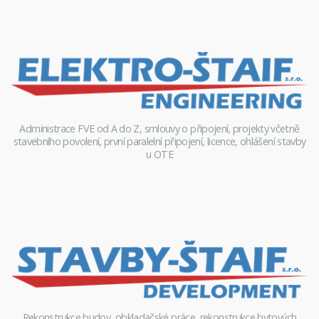
Administrace FVE od A do Z, smlouvy o připojení, projekty včetně
stavebního povolení, první paralelní připojení, licence, ohlášení stavby
u OTE
Rekonstrukce budov, obkladačské práce, rekonstrukce bytových