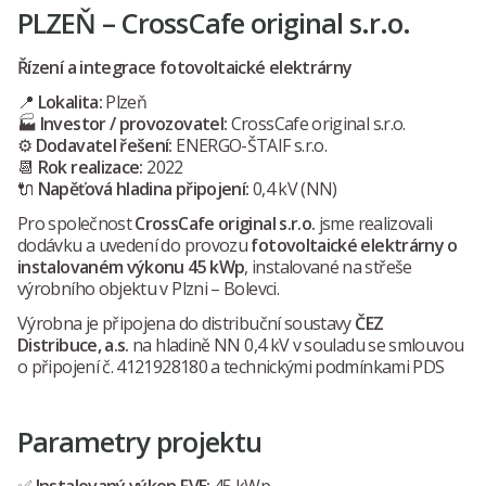
PLZEŇ – CrossCafe original s.r.o.
Řízení a integrace fotovoltaické elektrárny
📍
Lokalita:
Plzeň
🏭
Investor / provozovatel:
CrossCafe original s.r.o.
⚙️
Dodavatel řešení:
ENERGO-ŠTAIF s.r.o.
📆
Rok realizace:
2022
🔌
Napěťová hladina připojení:
0,4 kV (NN)
Pro společnost
CrossCafe original s.r.o.
jsme realizovali
dodávku a uvedení do provozu
fotovoltaické elektrárny o
instalovaném výkonu 45 kWp
, instalované na střeše
výrobního objektu v Plzni – Bolevci.
Výrobna je připojena do distribuční soustavy
ČEZ
Distribuce, a.s.
na hladině NN 0,4 kV v souladu se smlouvou
o připojení č. 4121928180 a technickými podmínkami PDS
Parametry projektu