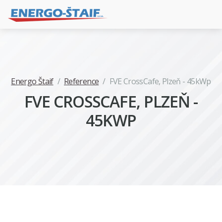
Energo Štaif
/
Reference
/
FVE CrossCafe, Plzeň - 45kWp
FVE CROSSCAFE, PLZEŇ -
45KWP