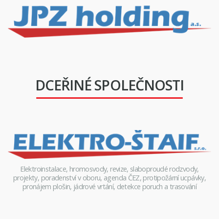
DCEŘINÉ SPOLEČNOSTI
Elektroinstalace, hromosvody, revize, slaboproudé rodzvody,
projekty, poradenství v oboru, agenda ČEZ, protipožární ucpávky,
pronájem plošin, jádrové vrtání, detekce poruch a trasování