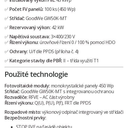
✅
Instalovaný výkon FVE:
45 kWp
✅
Počet FV panelů:
100 ks (450 Wp)
✅
Střídač:
GoodWe GW50K-MT
✅
Rezervovaný výkon:
42 kW
✅
Napěťová soustava:
3×400/230 V
✅
Řízení výkonu:
úrovňové řízení 0 / 100 % pomocí HDO
✅
Ochrany:
U/f dle PPDS (příloha č. 4)
✅
Kategorie stavby dle PBŘ:
II – třída využití T1
Použité technologie
Fotovoltaické moduly:
monokrystalické panely 450 Wp
Střídač:
GoodWe GW50K-MT s integrovanou ochranou
Rozvaděče:
RFVE – AC část výrobny
Řízení výkonu:
Q(U), P(U), P(f), FRT dle PPDS
Rozpadové místo:
výkonový odpínač integrovaný ve střídači
Bezpečnostní prvky:
STOP FVE na fasádě objektu,