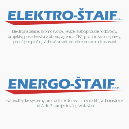
Elektroinstalace, hromosvody, revize, slaboproudé rodzvody,
projekty, poradenství v oboru, agenda ČEZ, protipožární ucpávky,
pronájem plošin, jádrové vrtání, detekce poruch a trasování
Fotovoltaické systémy pro rodinné domy i firmy na klíč, administrace
od A do Z, projektování, výstavba