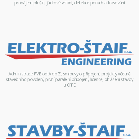
pronájem plošin, jádrové vrtání, detekce poruch a trasování
Administrace FVE od A do Z, smlouvy o připojení, projekty včetně
stavebního povolení, první paralelní připojení, licence, ohlášení stavby
u OTE