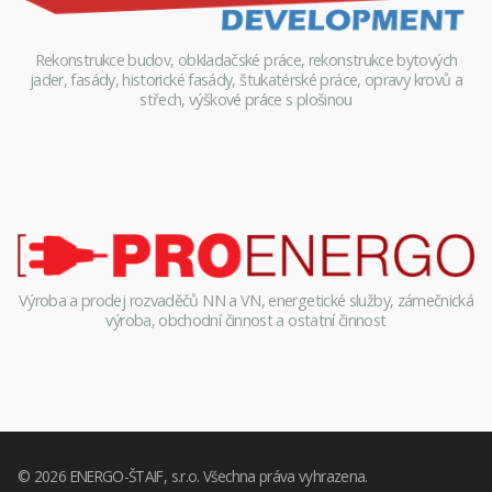
Rekonstrukce budov, obkladačské práce, rekonstrukce bytových
jader, fasády, historické fasády, štukatérské práce, opravy krovů a
střech, výškové práce s plošinou
Výroba a prodej rozvaděčů NN a VN, energetické služby, zámečnická
výroba, obchodní činnost a ostatní činnost
© 2026
ENERGO-ŠTAIF, s.r.o.
Všechna práva vyhrazena.