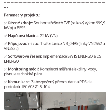
-----------------------------------------------------------------------------
---
Parametry projektu:
✅
Řízené zdroje:
Soubor střešních FVE (celkový výkon 999,9
kWp) a BESS
✅
Napěťová hladina:
22 kV (VN)
✅
Připojovací místo:
Trafostanice NB_0496 (linky VN2552 a
VN3822)
✅
Softwarové řešení:
Implementace SW IS ENERGO a DS
ENERGO
✅
Monitoring médií:
Komplexní měření elektřiny, vody,
plynu a technické páry
✅
Komunikace:
Zabezpečený přenos dat na PDS dle
protokolu IEC 60870-5-104