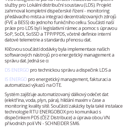
služby pro Lokální distribuční soustavu (LDS). Projekt
zahrnoval kompletní dispečerské řízení - monitoring
předávacího místa a integraci decentralizovaných zdrojů
(FVE a BESS) do jednoho funkčního celku. Součástí naší
práce pro LDS byl i legislativní rámec a pomoc s úpravou
SoP, SoDI, SoSSD a TPP/PPDS, včetně definice interní
datové telemetrie a standardu přenosu dat.
Klíčovou součástí dodávky byla implementace našich
softwarových nástrojů pro energetický management a
správu dat. Jedná se o:
DS ENERGO
pro technickou správu a dispečink LDS a
IS ENERGO
pro energetický management, fakturaci a
automatizaci výkazů na OTE.
Systém zajišťuje automatizovaný dálkový odečet dat
(elektřina, voda, plyn, pára), hlídání maxim v čase a
monitoring kvality sítě. Součástí zakázky byla také instalace
technologie RTU ENERGOBOX pro komunikaci s
dispečinkem PDS (ČEZ Distribuce) a úprava obou VN
přívodních polí VN - SCHNEIDER SM6.